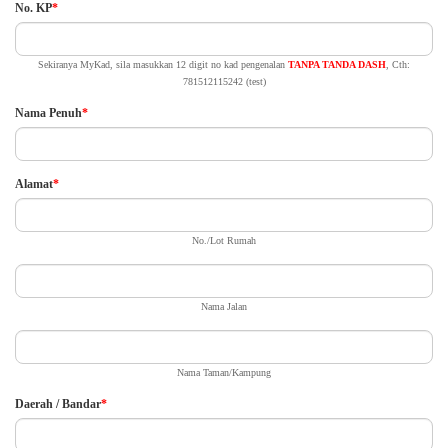
No. KP
*
Sekiranya MyKad, sila masukkan 12 digit no kad pengenalan
TANPA TANDA DASH
, Cth:
781512115242 (test)
Nama Penuh
*
Alamat
*
No./Lot Rumah
Nama Jalan
Nama Taman/Kampung
Daerah / Bandar
*