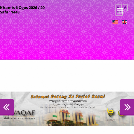
Khamis 6 Ogos 2026 / 20
A-
A
Safar 1448
A+